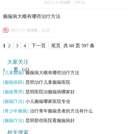
2022-3-31
阅读数：1297次
癫痫病大概有哪些治疗方法
热
2022-3-31
阅读数：122次
1
2
3
4
下一页
尾页
共 60 页 597 条
大家关注
页
GO
[儿童癫痫]
癫痫病大概有哪些治疗方法
[癫痫病因]
昆明治疗儿童癫痫医院
[癫痫费用]
昆明医院治癫痫病哪家好
[癫痫疗法]
小儿癫痫哪家医院专业
[青少年癫痫]
治疗青年癫痫患者的方法有什么
[癫痫疗法]
昆明那些医院看癫痫病好
相关搜索