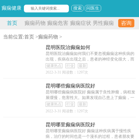
癫痫健康
搜索
问医生
首页
癫痫药物
癫痫危害
癫痫症状
男性癫痫
咨询
当前位置:
首页
>
癫痫药物
>
昆明医院治癫痫如何
昆明医院治癫痫如何我们不要忽视癫痫这种疾病的
出现，疾病在出现之后，患者的神经变化很大，而
且
健康热点
行业
最新
2022-3-31
阅读数：1297次
昆明哪些癫痫病医院好
昆明哪些癫痫病医院好 癫痫属于良性肿瘤，病程发
展缓慢，危害性大。如果发现自己患上了癫痫，一
健康热点
行业
最新
2022-3-31
阅读数：1297次
昆明哪里癫痫病医院好
昆明哪里癫痫病医院好 癫痫这种疾病属于慢性疾
病，治疗的时间也是一个漫长的过程，患者朋友要