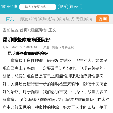
癫痫健康
搜索
问医生
首页
癫痫药物
癫痫危害
癫痫症状
男性癫痫
咨询
当前位置:
首页
>
癫痫药物
>正文
昆明哪些癫痫病医院好
时间：2022-03-31 08:32:01
来源：癫痫病专科医院
昆明哪些癫痫病医院好
癫痫属于良性肿瘤，病程发展缓慢，危害性大。如果发
现自己患上了癫痫，一定要及早进行治疗。但现在关键的问
题是，想要知道自己是否患上癫痫银川哪儿治疗男性癫痫
好，关键还要进行进一步的辅助检查来确诊，以便于疾病更
好的治疗。对于癫痫，我们必须重视，生活中，尽量去多了
解癫痫。 腿部海绵状癫痫如何治疗 海绵状癫痫是我们临床治
疗中比较常见的一种良性的肿瘤，好发于人体的四肢、躯干