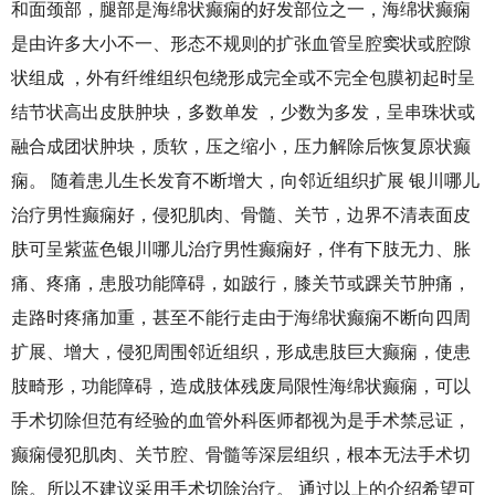
和面颈部，腿部是海绵状癫痫的好发部位之一，海绵状癫痫
是由许多大小不一、形态不规则的扩张血管呈腔窦状或腔隙
状组成 ，外有纤维组织包绕形成完全或不完全包膜初起时呈
结节状高出皮肤肿块，多数单发 ，少数为多发，呈串珠状或
融合成团状肿块，质软，压之缩小，压力解除后恢复原状癫
痫。 随着患儿生长发育不断增大，向邻近组织扩展 银川哪儿
治疗男性癫痫好，侵犯肌肉、骨髓、关节，边界不清表面皮
肤可呈紫蓝色银川哪儿治疗男性癫痫好，伴有下肢无力、胀
痛、疼痛，患股功能障碍，如跛行，膝关节或踝关节肿痛，
走路时疼痛加重，甚至不能行走由于海绵状癫痫不断向四周
扩展、增大，侵犯周围邻近组织，形成患肢巨大癫痫，使患
肢畸形，功能障碍，造成肢体残废局限性海绵状癫痫，可以
手术切除但范有经验的血管外科医师都视为是手术禁忌证，
癫痫侵犯肌肉、关节腔、骨髓等深层组织，根本无法手术切
除。所以不建议采用手术切除治疗。 通过以上的介绍希望可