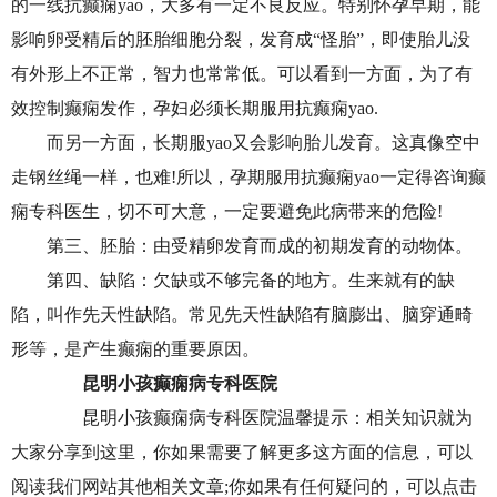
的一线抗癫痫yao，大多有一定不良反应。特别怀孕早期，能
影响卵受精后的胚胎细胞分裂，发育成“怪胎”，即使胎儿没
有外形上不正常，智力也常常低。可以看到一方面，为了有
效控制癫痫发作，孕妇必须长期服用抗癫痫yao.
而另一方面，长期服yao又会影响胎儿发育。这真像空中
走钢丝绳一样，也难!所以，孕期服用抗癫痫yao一定得咨询癫
痫专科医生，切不可大意，一定要避免此病带来的危险!
第三、胚胎：由受精卵发育而成的初期发育的动物体。
第四、缺陷：欠缺或不够完备的地方。生来就有的缺
陷，叫作先天性缺陷。常见先天性缺陷有脑膨出、脑穿通畸
形等，是产生癫痫的重要原因。
昆明小孩癫痫病专科医院
昆明小孩癫痫病专科医院温馨提示：相关知识就为
大家分享到这里，你如果需要了解更多这方面的信息，可以
阅读我们网站其他相关文章;你如果有任何疑问的，可以点击