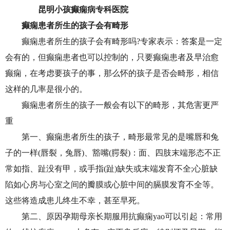
昆明小孩癫痫病专科医院
癫痫患者所生的孩子会有畸形
癫痫患者所生的孩子会有畸形吗?专家表示：答案是一定
会有的，但癫痫患者也可以控制的，只要癫痫患者及早治愈
癫痫，在考虑要孩子的事，那么怀的孩子是否会畸形，相信
这样的几率是很小的。
癫痫患者所生的孩子一般会有以下的畸形，其危害更严
重
第一、癫痫患者所生的孩子，畸形最常见的是嘴唇和兔
子的一样(唇裂，兔唇)、豁嘴(腭裂)：面、四肢末端形态不正
常如指、趾没有甲，或手指(趾)缺失或末端发育不全;心脏缺
陷如心房与心室之间的瓣膜或心脏中间的膈膜发育不全等。
这些将造成患儿终生不幸，甚至早死。
第二、原因孕期母亲长期服用抗癫痫yao可以引起：常用